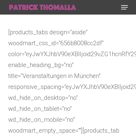
Menu
Skip
to
Close
main
Menu
[products_tabs design=“aside“
content
woodmart_css_id=“656b8008cc2df“
color=“eyJwYXJhbV90eXBlIjoid29vZG1hcnR
enable_heading_bg=“no“
title=“Veranstaltungen in München“
responsive_spacing=“eyJwYXJhbV90eXBlIjoi
wd_hide_on_desktop=“no“
wd_hide_on_tablet=“no“
wd_hide_on_mobile=“no“
woodmart_empty_space=““][products_tab