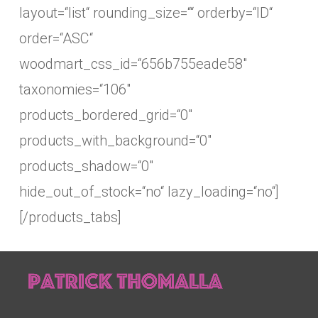
layout=“list“ rounding_size=““ orderby=“ID“
order=“ASC“
woodmart_css_id=“656b755eade58″
taxonomies=“106″
products_bordered_grid=“0″
products_with_background=“0″
products_shadow=“0″
hide_out_of_stock=“no“ lazy_loading=“no“]
[/products_tabs]