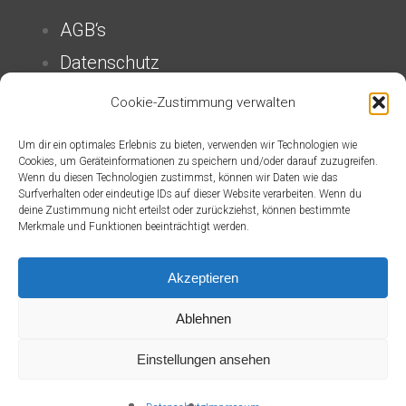
AGB‘s
Datenschutz
Impressum
Cookie-Zustimmung verwalten
Widerrufsrecht
Um dir ein optimales Erlebnis zu bieten, verwenden wir Technologien wie
Zahlung & Versand
Cookies, um Geräteinformationen zu speichern und/oder darauf zuzugreifen.
Wenn du diesen Technologien zustimmst, können wir Daten wie das
Erklärung zur Barrierefreiheit
Surfverhalten oder eindeutige IDs auf dieser Website verarbeiten. Wenn du
deine Zustimmung nicht erteilst oder zurückziehst, können bestimmte
Merkmale und Funktionen beeinträchtigt werden.
Vertrag widerrufen
Akzeptieren
Ablehnen
Kontakt
Einstellungen ansehen
E-mail:
office@patrick-thomalla.de